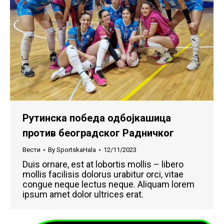
Рутинска победа одбојкашица
против београдског Радничког
Вести
By
SportskaHala
12/11/2023
Duis ornare, est at lobortis mollis – libero
mollis facilisis dolorus urabitur orci, vitae
congue neque lectus neque. Aliquam lorem
ipsum amet dolor ultrices erat.