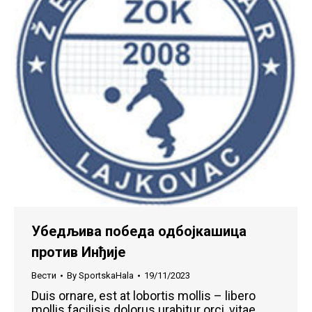
Убедљива победа одбојкашица
против Инђије
Вести
By
SportskaHala
19/11/2023
Duis ornare, est at lobortis mollis – libero
mollis facilisis dolorus urabitur orci, vitae