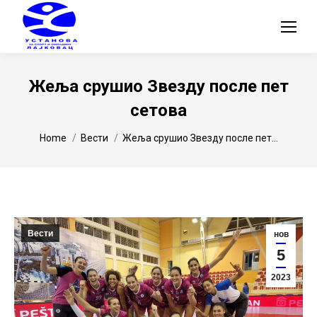
Жеља срушио Звезду после пет
сетова
You are here:
Home
Вести
Жеља срушио Звезду после пет…
Вести
нов
5
2023