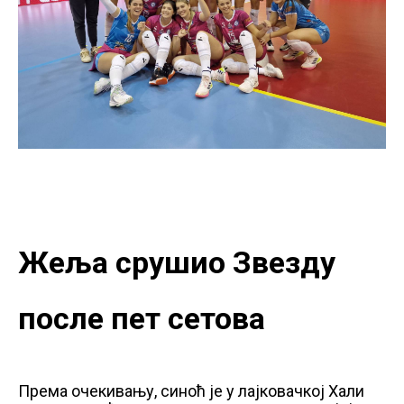
Жеља срушио Звезду
после пет сетова
Према очекивању, синоћ је у лајковачкој Хали