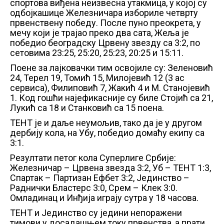
спортова виђена неизвесна утакмица, у којој су
одбојкашице Железничара избориле четврту
првенствену победу. После пуно преокрета, у
мечу који је трајао преко два сата, Жеља је
победио београдску Црвену звезду са 3:2, по
сетовима 23:25, 25:20, 25:23, 20:25 и 15:11.
Поене за лајковачки тим освојиле су: Зеленовић
24, Терел 19, Томић 15, Милојевић 12 (3 ас
сервиса), Филиповић 7, Жакић 4 и М. Станојевић
1. Код гошћи најефикасније су биле Стојић са 21,
Лукић са 18 и Станковић са 15 поена.
ТЕНТ је и даље неумољив, тако да је у другом
дербију кола, на Убу, победио домаћу екипу са
3:1.
Резултати петог кола Суперлиге Србије:
Железничар – Црвена звезда 3:2, Уб – ТЕНТ 1:3,
Спартак – Партизан Ефбет 3:2, Јединство –
Раднички Бластерс 3:0, Срем – Клек 3:0.
Омладинац и Инђија играју сутра у 18 часова.
ТЕНТ и Јединство су једини непоражени
тимови у досадашњем току првенства, а прати