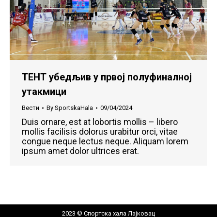
ТЕНТ убедљив у првој полуфиналној
утакмици
Вести
By
SportskaHala
09/04/2024
Duis ornare, est at lobortis mollis – libero
mollis facilisis dolorus urabitur orci, vitae
congue neque lectus neque. Aliquam lorem
ipsum amet dolor ultrices erat.
2023 © Спортска хала Лајковац