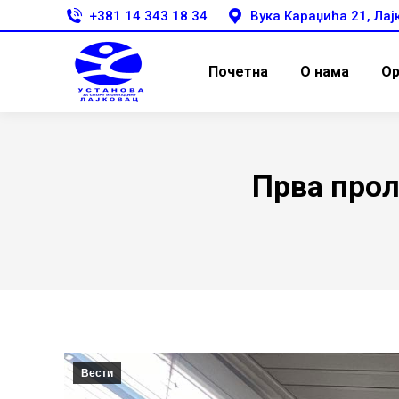
+381 14 343 18 34
Вука Караџића 21, Лај
Почетна
О нама
Ор
Прва про
Вести