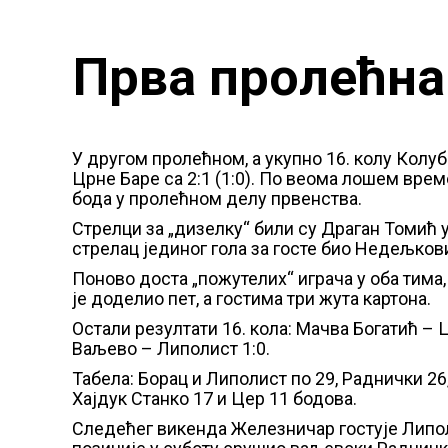
Прва пролећна
У другом пролећном, а укупно 16. колу Колу
Црне Баре са 2:1 (1:0). По веома лошем вре
бода у пролећном делу првенства.
Стрелци за „дизелку“ били су Драган Томић у
стрелац јединог гола за госте био Недељковић
Поново доста „пожутелих“ играча у оба тим
је доделио пет, а гостима три жута картона.
Остали резултати 16. кола: Мачва Богатић – 
Ваљево – Липолист 1:0.
Табела: Борац и Липолист по 29, Раднички 26
Хајдук Станко 17 и Цер 11 бодова.
Следећег викенда Железничар гостује Липоли