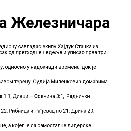
ра Железничара
тадиону савладао екипу Хајдук Станка из
исак од претходне недеље и уписао прва три
у, односно у надокнади времена, док је
лизавом терену. Судија Миленковић домаћима
а 1:1, Дивци – Осечина 3:1, Раднички
22, Рибница и Рађевац по 21, Дрина 20,
е, а којег је са самосталне лидерске