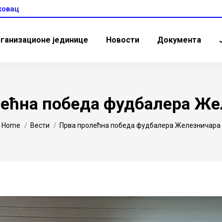
ковац
ганизационе јединице
Новости
Документа
лећна победа фудбалера Же
You are here:
Home
Вести
Прва пролећна победа фудбалера Железничара