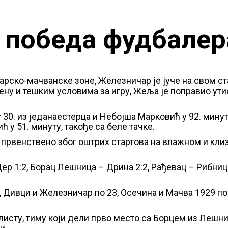
 победа фудбале
барско-мачванске зоне, Железничар је јуче на свом с
мену и тешким условима за игру, Жеља је поправио ут
 30. из једанаестерца и Небојша Марковић у 92. минут
 у 51. минуту, такође са беле тачке.
а, првенствено због оштрих стартова на влажном и к
Цер 1:2, Борац Лешница – Дрина 2:2, Рађевац – Рибниц
, Дивци и Железничар по 23, Осечина и Мачва 1929 по 
сту, тиму који дели прво место са Борцем из Лешниц