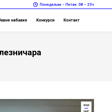
Понедељак – Петак: 08 – 23ч
Јавне набавке
Конкурси
Контакт
лезничара
мар