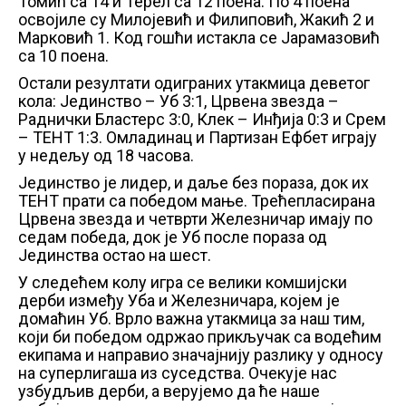
Томић са 14 и Терел са 12 поена. По 4 поена
освојиле су Милојевић и Филиповић, Жакић 2 и
Марковић 1. Код гошћи истакла се Јарамазовић
са 10 поена.
Остали резултати одиграних утакмица деветог
кола: Јединство – Уб 3:1, Црвена звезда –
Раднички Бластерс 3:0, Клек – Инђија 0:3 и Срем
– ТЕНТ 1:3. Омладинац и Партизан Ефбет играју
у недељу од 18 часова.
Јединство је лидер, и даље без пораза, док их
ТЕНТ прати са победом мање. Трећепласирана
Црвена звезда и четврти Железничар имају по
седам победа, док је Уб после пораза од
Јединства остао на шест.
У следећем колу игра се велики комшијски
дерби између Уба и Железничара, којем је
домаћин Уб. Врло важна утакмица за наш тим,
који би победом одржао прикључак са водећим
екипама и направио значајнију разлику у односу
на суперлигаша из суседства. Очекује нас
узбудљив дерби, а верујемо да ће наше