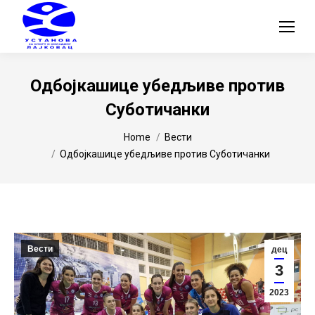
Одбојкашице убедљиве против
Суботичанки
You are here:
Home
Вести
Одбојкашице убедљиве против Суботичанки
Вести
дец
3
2023