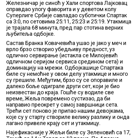
Железничар је синоћ у Хали спортова Лајковац
оправдао улогу фаворита и у деветом колу
Суперлиге Србије савладао суботички Спартак
са 3:0, по сетовима 25:11, 25:23 и 25:19. Утакмица
је трајала 68 минута, пред пар стотина верних
љубитеља одбојке.
Састав Бранка Ковачевића ушао је јако у меч и
врло брзо створио убедљиву предност, уз
одлично сервирање (истакла се Милојевић
одличном серијом сервиса средином сета) и
доминацију на мрежи. Одбојкашице Спартака
биле су немоћне у овом делу утакмице и много
су грешиле. Међутим, брзо су се опоравиле и
далеко боље одиграле други сет, који је био
неизвестан до краја. Гошће су водиле све
време, Жеља повремено сустизао, да би
направио преокрет у самој завршници сета.
Трећи сет поново је припао нашим девојкама,
које су у старту створиле велику разлику и онда
лагано привеле крају сет и утакмицу.
Најефикасније у Жељи биле су Зеленовић са 17,