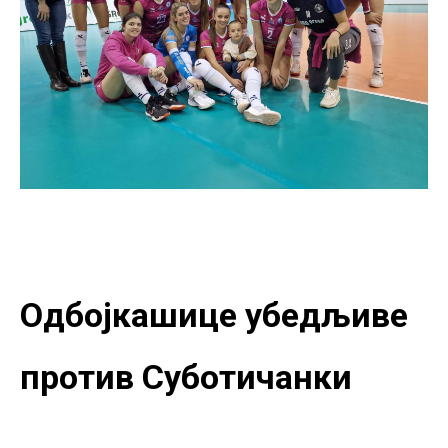
Одбојкашице убедљиве
против Суботичанки