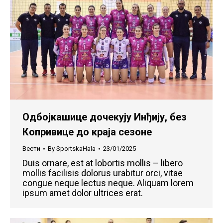
Oдбојкашицe дочекују Инђију, без
Копривице до краја сезоне
Вести
By
SportskaHala
23/01/2025
Duis ornare, est at lobortis mollis – libero
mollis facilisis dolorus urabitur orci, vitae
congue neque lectus neque. Aliquam lorem
ipsum amet dolor ultrices erat.